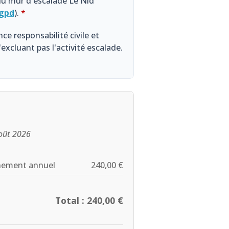
 du mur d'escalade Le Nid
gpd
).
*
ce responsabilité civile et
'excluant pas l'activité escalade.
août 2026
nement annuel
240,00 €
Total : 240,00 €