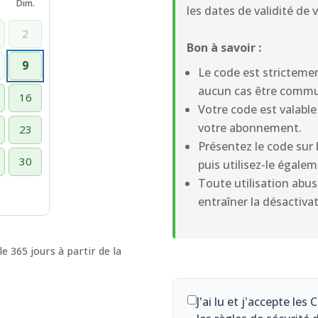
Dim.
les dates de validité de
2
Bon à savoir :
9
Le code est stricteme
aucun cas être commu
16
Votre code est valable
votre abonnement.
23
Présentez le code sur l
30
puis utilisez-le égalem
Toute utilisation abu
entraîner la désactivat
e 365 jours à partir de la
J'ai lu et j'accepte les