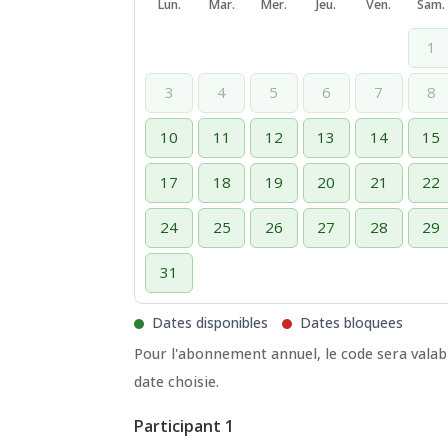
Lun.
Mar.
Mer.
Jeu.
Ven.
Sam.
1
3
4
5
6
7
8
10
11
12
13
14
15
17
18
19
20
21
22
24
25
26
27
28
29
31
Dates disponibles
Dates bloquees
Pour l'abonnement annuel, le code sera valabl
date choisie.
Participant 1