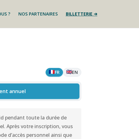
US ?
NOS PARTENAIRES
BILLETTERIE ➔
🇫🇷
🇬🇧
FR
EN
nt annuel
id pendant toute la durée de
. Après votre inscription, vous
ode d’accès personnel ainsi que