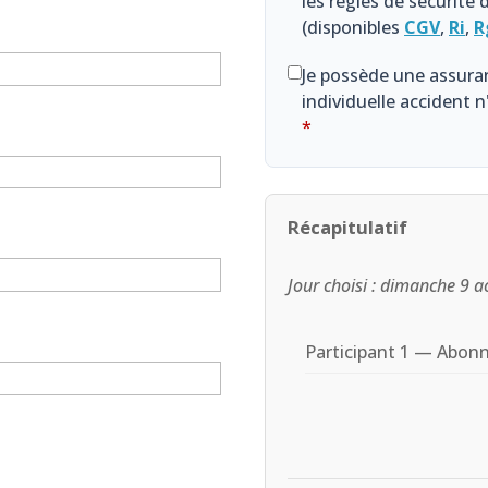
les règles de sécurité
(disponibles
CGV
,
Ri
,
R
Je possède une assuran
individuelle accident n
*
Récapitulatif
Jour choisi : dimanche 9 
Participant 1 — Abon