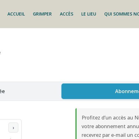
ACCUEIL
GRIMPER
ACCÈS
LE LIEU
QUI SOMMES NO
e
née
Abonneme
Profitez d’un accès au N
votre abonnement annuel
›
recevrez par e-mail un c